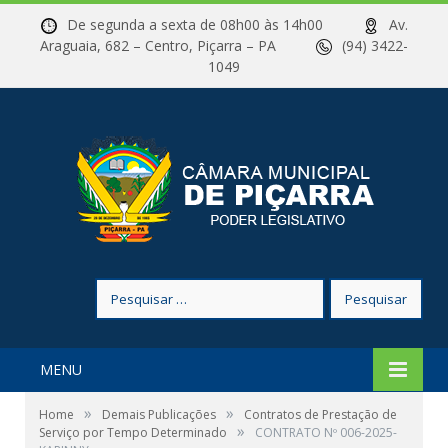
De segunda a sexta de 08h00 às 14h00
Av.
Araguaia, 682 – Centro, Piçarra – PA
(94) 3422-
1049
Pesquisar
por:
MENU
»
»
Home
Demais Publicações
Contratos de Prestação de
»
Serviço por Tempo Determinado
CONTRATO Nº 006-2025-