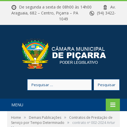
De segunda a sexta de 08h00 às 14h00
Av.
Araguaia, 682 – Centro, Piçarra – PA
(94) 3422-
1049
Pesquisar
por:
MENU
»
»
Home
Demais Publicações
Contratos de Prestação de
»
Serviço por Tempo Determinado
contrato nº 002-2024 Artur