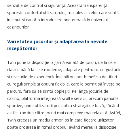
senzație de control și siguranță. Această transparență
sporește confortul utilizatorului, mai ales al celor care sunt la
început și caută o introducere prietenoasă în universul
cazinourilor.
Varietatea jocurilor și adaptarea la nevoile
începătorilor
1win pune la dispoziție o gamă variată de jocuri, de la cele
clasice până la cele moderne, adaptate pentru toate gusturile
și nivelurile de experiență. Începătorii pot beneficia de titluri
cu reguli simple și opțiuni flexibile, care le permit să învețe pe
parcurs, fără să se simtă copleșiți. Pe lângă jocurile de
cazino, platforma integrează și alte servicii, precum pariurile
sportive, unde utilizatorii pot aplica strategii de bază, făcând
astfel tranziția către jocuri mai complexe mai relaxată. Astfel,
1win creează un mediu armonios în care fiecare utilizator
poate progresa în ritmul propriu, având mereu la dispoziție