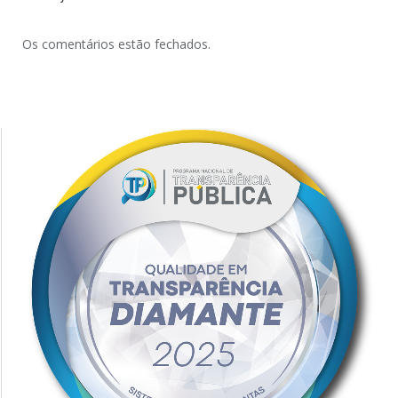
Os comentários estão fechados.