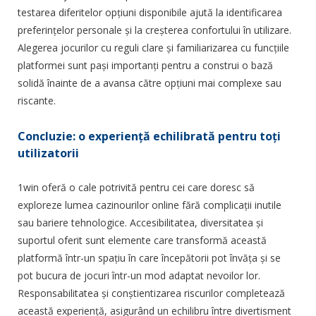
testarea diferitelor opțiuni disponibile ajută la identificarea
preferințelor personale și la creșterea confortului în utilizare.
Alegerea jocurilor cu reguli clare și familiarizarea cu funcțiile
platformei sunt pași importanți pentru a construi o bază
solidă înainte de a avansa către opțiuni mai complexe sau
riscante.
Concluzie: o experiență echilibrată pentru toți
utilizatorii
1win oferă o cale potrivită pentru cei care doresc să
exploreze lumea cazinourilor online fără complicații inutile
sau bariere tehnologice. Accesibilitatea, diversitatea și
suportul oferit sunt elemente care transformă această
platformă într-un spațiu în care începătorii pot învăța și se
pot bucura de jocuri într-un mod adaptat nevoilor lor.
Responsabilitatea și conștientizarea riscurilor completează
această experiență, asigurând un echilibru între divertisment