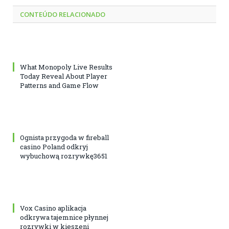
CONTEÚDO RELACIONADO
What Monopoly Live Results
Today Reveal About Player
Patterns and Game Flow
Ognista przygoda w fireball
casino Poland odkryj
wybuchową rozrywkę3651
Vox Casino aplikacja
odkrywa tajemnice płynnej
rozrywki w kieszeni