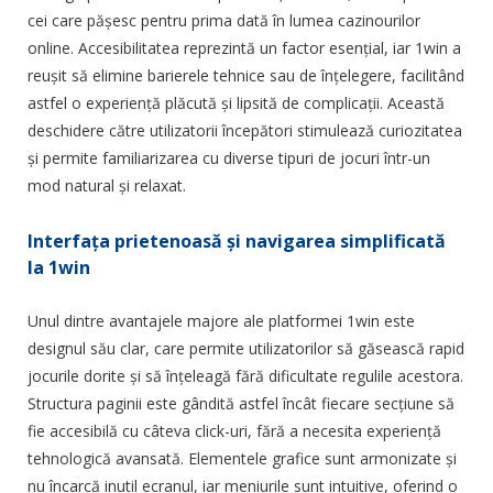
cei care pășesc pentru prima dată în lumea cazinourilor
online. Accesibilitatea reprezintă un factor esențial, iar 1win a
reușit să elimine barierele tehnice sau de înțelegere, facilitând
astfel o experiență plăcută și lipsită de complicații. Această
deschidere către utilizatorii începători stimulează curiozitatea
și permite familiarizarea cu diverse tipuri de jocuri într-un
mod natural și relaxat.
Interfața prietenoasă și navigarea simplificată
la 1win
Unul dintre avantajele majore ale platformei 1win este
designul său clar, care permite utilizatorilor să găsească rapid
jocurile dorite și să înțeleagă fără dificultate regulile acestora.
Structura paginii este gândită astfel încât fiecare secțiune să
fie accesibilă cu câteva click-uri, fără a necesita experiență
tehnologică avansată. Elementele grafice sunt armonizate și
nu încarcă inutil ecranul, iar meniurile sunt intuitive, oferind o