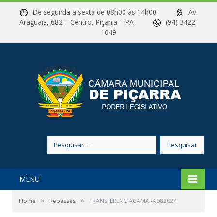
De segunda a sexta de 08h00 às 14h00
Av.
Araguaia, 682 – Centro, Piçarra – PA
(94) 3422-
1049
Pesquisar
por:
MENU
»
»
Home
Repasses
TRANSFERENCIACAMARA082024