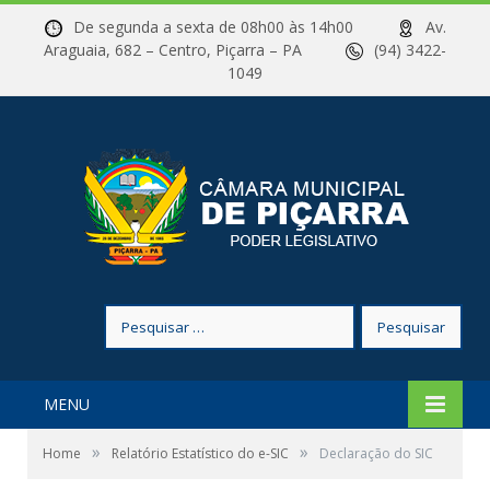
De segunda a sexta de 08h00 às 14h00
Av.
Araguaia, 682 – Centro, Piçarra – PA
(94) 3422-
1049
Pesquisar
por:
MENU
»
»
Home
Relatório Estatístico do e-SIC
Declaração do SIC