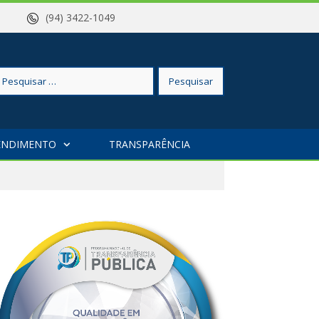
a – PA
(94) 3422-1049
squisar
ENDIMENTO
TRANSPARÊNCIA
r: