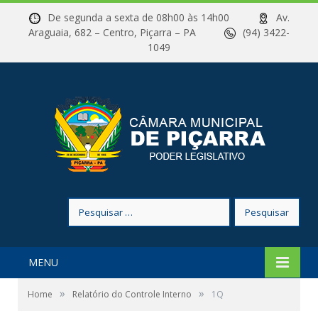
De segunda a sexta de 08h00 às 14h00
Av.
Araguaia, 682 – Centro, Piçarra – PA
(94) 3422-
1049
Pesquisar
por:
MENU
»
»
Home
Relatório do Controle Interno
1Q