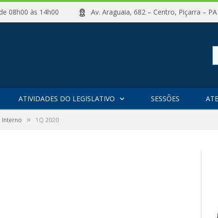
ta de 08h00 às 14h00
Av. Araguaia, 682 – Centro, Piçarr
Pe
ATIVIDADES DO LEGISLATIVO
SESSÕES
AT
»
 Interno
1Q 2020
po