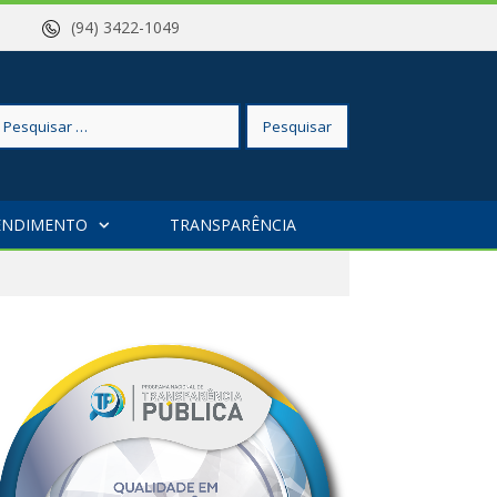
a – PA
(94) 3422-1049
squisar
ENDIMENTO
TRANSPARÊNCIA
r: