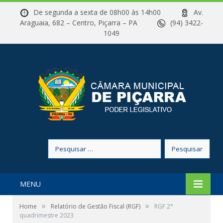
De segunda a sexta de 08h00 às 14h00
Av.
Araguaia, 682 – Centro, Piçarra – PA
(94) 3422-
1049
Pesquisar
por:
MENU
»
»
Home
Relatório de Gestão Fiscal (RGF)
RGF 2°
quadrimestre 2023