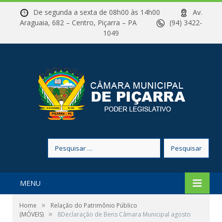
De segunda a sexta de 08h00 às 14h00
Av.
Araguaia, 682 – Centro, Piçarra – PA
(94) 3422-
1049
Pesquisar
por:
MENU
»
Home
Relação do Patrimônio Público
»
(MÓVEIS)
8Declaração de Bens Câmara Municipal agosto