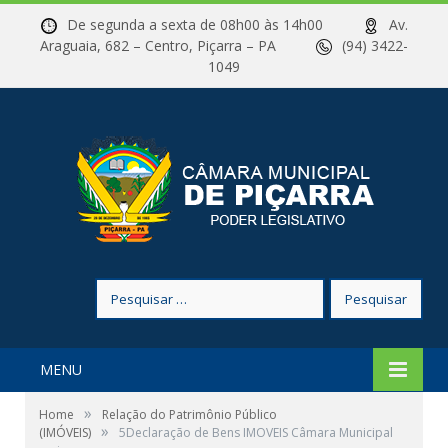
De segunda a sexta de 08h00 às 14h00
Av.
Araguaia, 682 – Centro, Piçarra – PA
(94) 3422-
1049
Pesquisar
por:
MENU
»
Home
Relação do Patrimônio Público
»
(IMÓVEIS)
5Declaração de Bens IMOVEIS Câmara Municipal