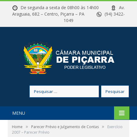
De segunda a sexta de 08h00 às 14h00
Av.
Araguaia, 682 – Centro, Piçarra – PA
(94) 3422-
1049
Pesquisar
por:
MENU
»
»
Home
Parecer Prévio e Julgamento de Contas
Exercício
2007 – Parecer Prévio