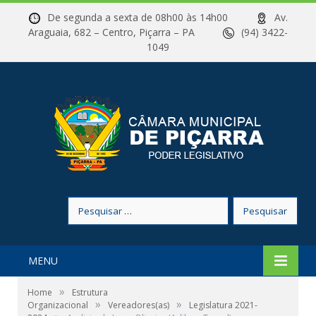
De segunda a sexta de 08h00 às 14h00
Av.
Araguaia, 682 – Centro, Piçarra – PA
(94) 3422-
1049
Pesquisar
por:
MENU
»
Home
Estrutura
»
»
Organizacional
Vereadores(as)
Legislatura 2021-