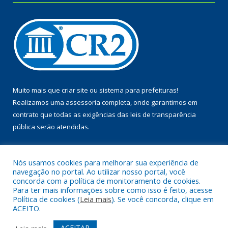
Muito mais que
criar site
ou
sistema para prefeituras
!
Realizamos uma
assessoria
completa, onde garantimos em
contrato que todas as exigências das
leis de transparência
pública
serão atendidas.
Conheça o
PNTP
e o
Radar da Transparência Pública
Nós usamos cookies para melhorar sua experiência de
navegação no portal. Ao utilizar nosso portal, você
concorda com a política de monitoramento de cookies.
Para ter mais informações sobre como isso é feito, acesse
Política de cookies (
Leia mais
). Se você concorda, clique em
Todos os direitos reservados a Câmara Municipal de Piçarra.
ACEITO.
Mapa do Site
Acessar Área Administrativa
ACEITAR